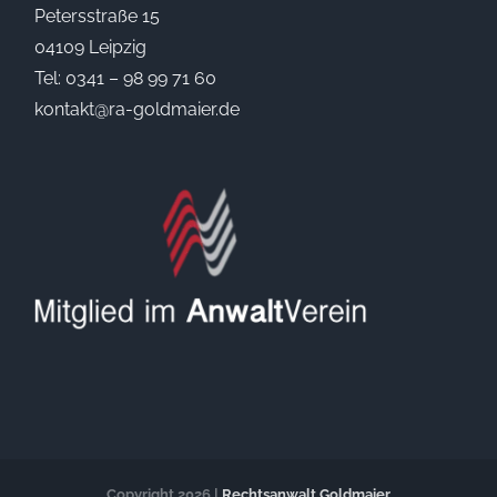
Petersstraße 15
04109 Leipzig
Tel:
0341 – 98 99 71 60
kontakt@ra-goldmaier.de
Copyright
2026
|
Rechtsanwalt Goldmaier