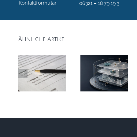
Kontaktformular
06321 – 18 79 19 3
Ähnliche Artikel
Vertragsgestaltung
mit IT-
EU AI Act –
Dienstleistern:
Was
Datenschutz,
Unternehmen
Haftung
jetzt wissen
und SLAs
müssen
rechtssicher
regeln